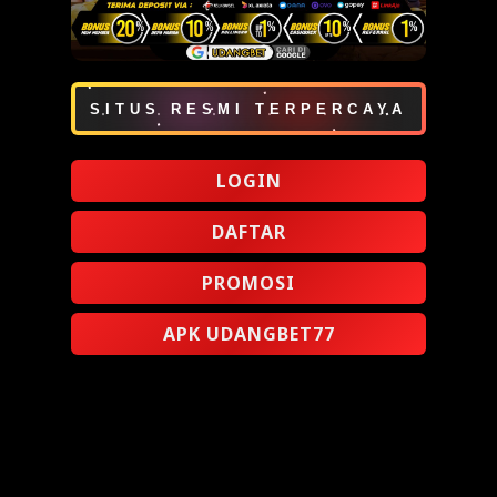
SITUS RESMI TERPERCAYA
LOGIN
DAFTAR
PROMOSI
APK UDANGBET77